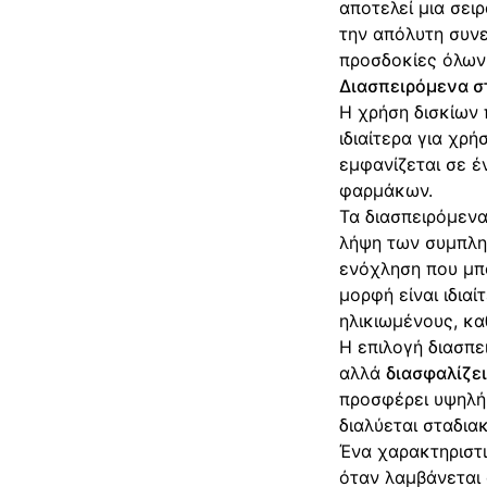
αποτελεί μια σει
την απόλυτη συνε
προσδοκίες όλων 
Διασπειρόμενα σ
Η χρήση δισκίων 
ιδιαίτερα για χρ
εμφανίζεται σε έ
φαρμάκων.
Τα διασπειρόμενα
λήψη των συμπληρ
ενόχληση που μπο
μορφή είναι ιδια
ηλικιωμένους, κα
Η επιλογή διασπε
αλλά
διασφαλίζε
προσφέρει υψηλή 
διαλύεται σταδια
Ένα χαρακτηριστι
όταν λαμβάνεται