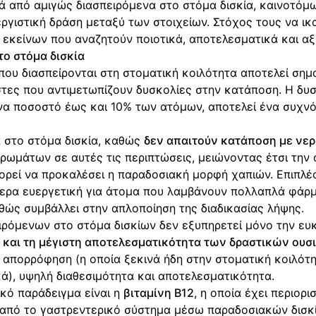
ρά από αμιγώς διασπειρόμενα στο στόμα δισκία, καινοτό
ργιστική δράση μεταξύ των στοιχείων. Στόχος τους να ικ
εκείνων που αναζητούν ποιοτικά, αποτελεσματικά και αξ
το στόμα δισκία
που διασπείρονται στη στοματική κοιλότητα αποτελεί σημ
ήστες που αντιμετωπίζουν δυσκολίες στην κατάποση. Η δυ
να ποσοστό έως και 10% των ατόμων, αποτελεί ένα συχν
 στο στόμα δισκία, καθώς
δεν απαιτούν κατάποση με νε
ωμάτων σε αυτές τις περιπτώσεις, μειώνοντας έτσι την 
ρεί να προκαλέσει η παραδοσιακή μορφή χαπιών. Επιπλέο
ίτερα ευεργετική για άτομα που λαμβάνουν πολλαπλά φάρ
θώς συμβάλλει στην απλοποίηση της διαδικασίας λήψης.
ιρόμενων στο στόμα δισκίων δεν εξυπηρετεί μόνο την ευ
ι και τη μέγιστη αποτελεσματικότητα των δραστικών ουσ
απορρόφηση (η οποία ξεκινά ήδη στην στοματική κοιλότη
κά), υψηλή διαθεσιμότητα και αποτελεσματικότητα.
κό παράδειγμα είναι η
βιταμίνη Β12
, η οποία έχει περιορ
 από το γαστρεντερικό σύστημα μέσω παραδοσιακών δισκί