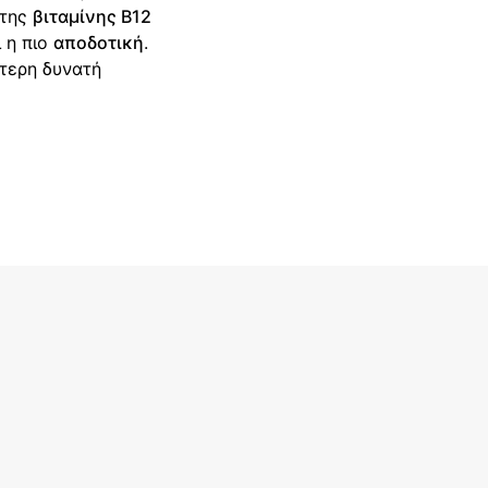
 της
βιταμίνης Β12
ι η πιο
αποδοτική
.
ύτερη δυνατή