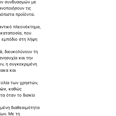
μων συνδυασμών με
ανοποιήσουν τις
ιόπιστα προϊόντα.
αντικό πλεονέκτημα,
σκαταποσία, που
ό εμπόδιο στη λήψη
ρό
, διευκολύνουν τη
ανησυχία και την
ν, η συγκεκριμένη
μακα και
κολία των χρηστών,
ιών
, καθώς
τα όταν το δισκίο
ισμένη διαθεσιμότητα
ων. Με τη